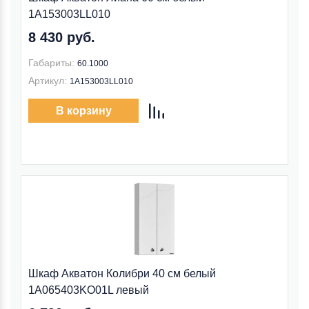
1A153003LL010
8 430 руб.
Габариты:
60.1000
Артикул:
1A153003LL010
В корзину
Шкаф Акватон Колибри 40 см белый
1A065403KO01L левый