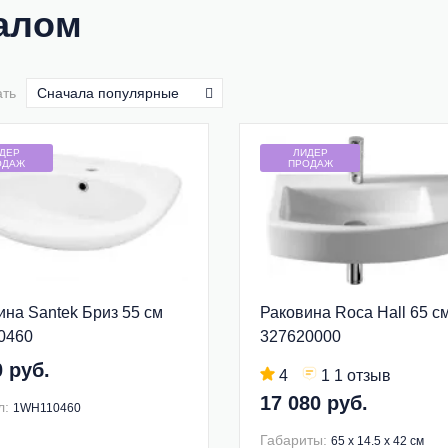
алом
ать
Сначала популярные
ДЕР
ЛИДЕР
ОДАЖ
ПРОДАЖ
ина Santek Бриз 55 см
Раковина Roca Hall 65 с
0460
327620000
0 руб.
4
1 1 отзыв
17 080 руб.
л:
1WH110460
Габариты:
65 x 14.5 x 42 см