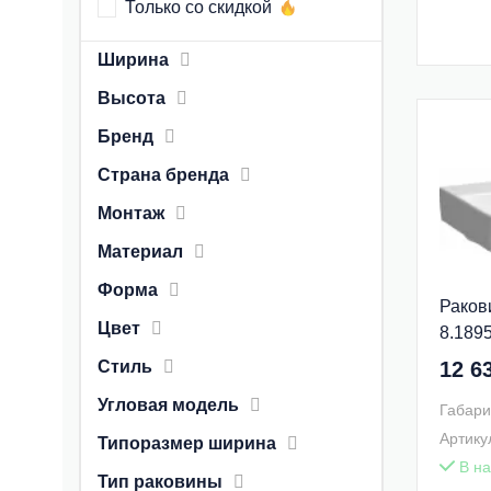
Только со скидкой
Ширина
Высота
Бренд
Страна бренда
Монтаж
Материал
Форма
Раков
Цвет
8.1895
Стиль
12 6
Угловая модель
Габари
Артику
Типоразмер ширина
В на
Тип раковины