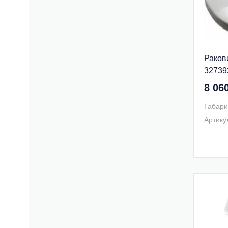
Ракови
32739
8 06
Габари
Артику