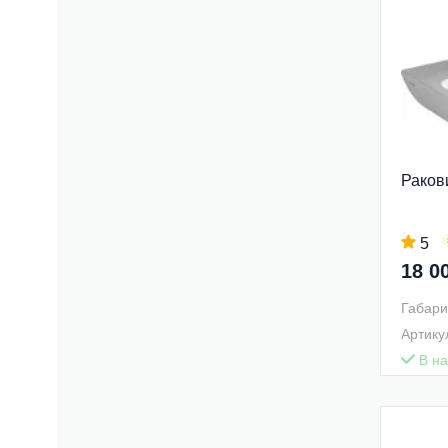
Раков
5
18 0
Габари
Артику
В на