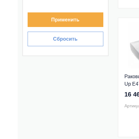
Применить
Сбросить
Раков
Up E4
16 4
Артику