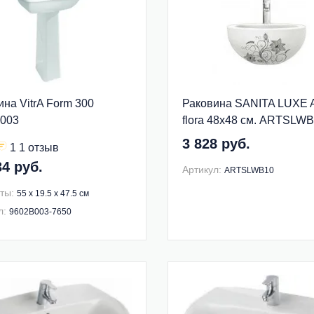
на VitrA Form 300
Раковина SANITA LUXE Ar
003
flora 48х48 см. ARTSLW
3 828 руб.
1 1 отзыв
34 руб.
Артикул:
ARTSLWB10
ты:
55 x 19.5 x 47.5 см
л:
9602B003-7650