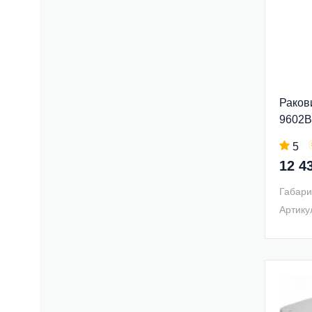
Ракови
9602B
5
12 4
Габари
Артику