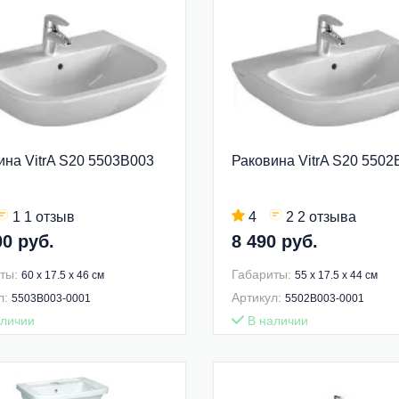
ина VitrA S20 5503B003
Раковина VitrA S20 5502
1 1 отзыв
4
2 2 отзыва
00 руб.
8 490 руб.
ты:
Габариты:
60 x 17.5 x 46 см
55 x 17.5 x 44 см
л:
Артикул:
5503B003-0001
5502B003-0001
личии
В наличии