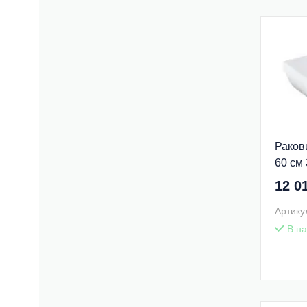
Раков
60 см
12 0
Артику
В на