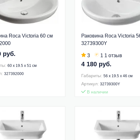
на Roca Victoria 60 см
Раковина Roca Victoria 5
2000
32739300Y
0 руб.
3
1 1 отзыв
4 180 руб.
ты:
60 x 19.5 x 51 см
л:
327392000
Габариты:
56 x 19.5 x 46 см
Артикул:
32739300Y
В наличии