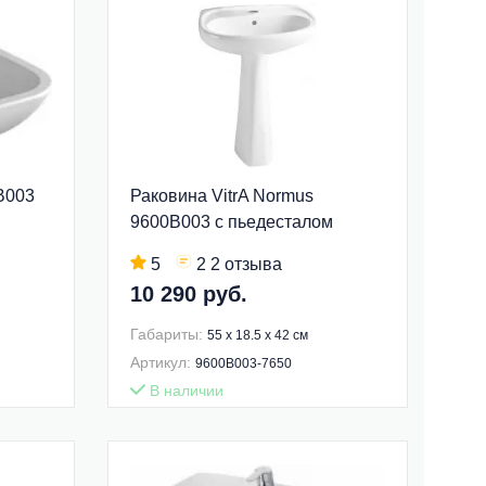
B003
Раковина VitrA Normus
9600B003 с пьедесталом
5
2 2 отзыва
10 290 руб.
Габариты:
55 x 18.5 x 42 см
Артикул:
9600B003-7650
В наличии