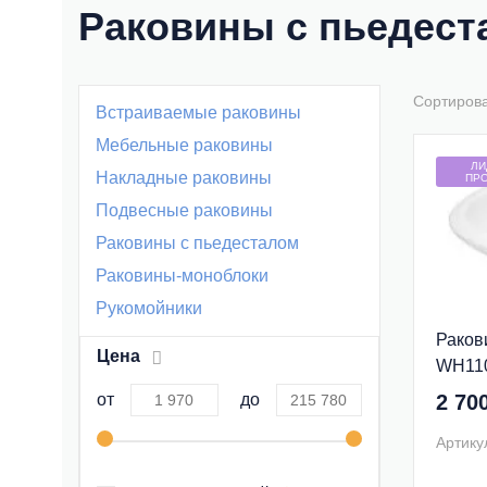
Раковины с пьедест
Сортиров
Встраиваемые раковины
Мебельные раковины
ЛИ
Накладные раковины
ПР
Подвесные раковины
Раковины с пьедесталом
Раковины-моноблоки
Рукомойники
Раков
Цена
WH11
от
до
2 70
Артику