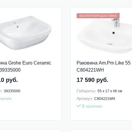
Бесплатная доставка внутри МКАД
БЕСПЛАТНАЯ ДОСТАВКА
ина Grohe Euro Ceramic
Раковина Am.Pm Like 55
 39335000
C804221WH
10 руб.
17 590 руб.
л:
Габариты:
39335000
55 x 17 x 46 см
личии
Артикул:
C804221WH
В наличии