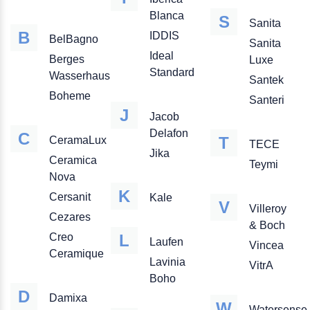
Blanca
S
Sanita
B
IDDIS
BelBagno
Sanita
Ideal
Berges
Luxe
Standard
Wasserhaus
Santek
Boheme
Santeri
J
Jacob
Delafon
C
T
CeramaLux
TECE
Jika
Ceramica
Teymi
Nova
K
Cersanit
Kale
V
Villeroy
Cezares
& Boch
Creo
L
Laufen
Vincea
Ceramique
Lavinia
VitrA
Boho
D
Damixa
W
Watersense