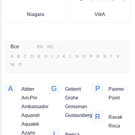
Niagara
VitrA
Все
EN
RU
A
B
C
D
E
G
I
J
K
L
N
O
P
R
S
T
V
W
О
A
G
P
Abber
Geberit
Paomo
Am.Pm
Grohe
Point
Ambassador
Grossman
R
Aquanet
Gustavsberg
Ravak
Aquatek
Roca
I
Azario
Iberica