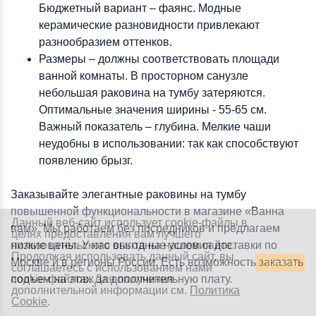
Бюджетный вариант – фаянс. Модные
керамические разновидности привлекают
разнообразием оттенков.
Размеры – должны соответствовать площади
ванной комнаты. В просторном санузле
небольшая раковина на тумбу затеряются.
Оптимальные значения ширины - 55-65 см.
Важный показатель – глубина. Мелкие чаши
неудобны в использовании: так как способствуют
появлению брызг.
Заказывайте элегантные раковины на тумбу
повышенной функциональности в магазине «Ванна
Данный веб-сайт использует cookie-файлы в
вам». Мы работаем без посредников и предлагаем
целях предоставления вам лучшего
низкие цены. У нас выгодные условия доставки по
пользовательского опыта на нашем сайте.
Заказать звонок
Продолжая использовать данный сайт, вы
Москве и в регионы России. Есть возможность заказать
Принять
соглашаетесь с использованием нами
+7 (929) 551-70-07
подъем на этаж за дополнительную плату.
cookie-файлов. Для получения
Ежедневно 9:00-20:00
дополнительной информации см.
Политика
Cookie
.