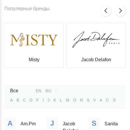
Популярные бренды
Misty
Jacob Delafon
Все
EN
RU
A
B
C
D
F
I
J
K
L
M
O
R
S
V
А
С
Э
A
J
S
Am.Pm
Jacob
Sanita