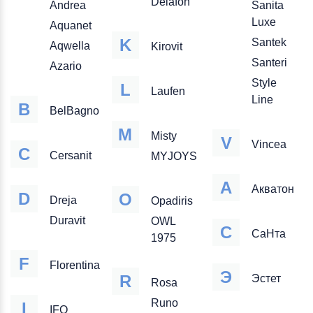
Delafon
Andrea
Sanita
Luxe
Aquanet
K
Santek
Aqwella
Kirovit
Santeri
Azario
Style
L
Laufen
Line
B
BelBagno
M
Misty
V
Vincea
C
Cersanit
MYJOYS
А
Акватон
D
O
Dreja
Opadiris
Duravit
OWL
С
СаНта
1975
F
Florentina
Э
R
Эстет
Rosa
Runo
I
IFO