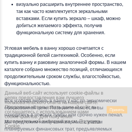
визуально расширить внутреннее пространство,
так как часто комплектуется зеркальными
вставками. Если купить зеркало – шкаф, можно
добиться желаемого эффекта, получив
функциональную систему для хранения.
Угловая мебель в ванну хорошо сочетается с
традиционной белой сантехникой. Особенно, если
купить ванну и раковину аналогичной формы. В нашем
каталоге собрано множество позиций, отличающихся
продолжительным сроком службы, влагостойкостью,
функциональностью.
Данный веб-сайт использует cookie-файлы в
целях предоставления вам лучшего
Вся угловая мебель в ванну у нас по экономически
пользовательского опыта на нашем сайте.
Заказать звонок
Продолжая использовать данный сайт, вы
обоснованной цене. Позвоните нам, если вы
Принять
соглашаетесь с использованием нами
+7 (929) 551-70-07
находитесь в поисках тумбы или срочно нужен пенал.
cookie-файлов. Для получения
Ежедневно 9:00-20:00
дополнительной информации см.
Политика
Мы предложим наилучший вариант с учетом
Cookie
.
планируемых финансовых трат, предъявляемых