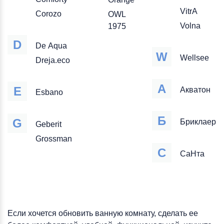
VitrA
Corozo
OWL
Volna
1975
D
De Aqua
W
Wellsee
Dreja.eco
А
E
Акватон
Esbano
Б
G
Бриклаер
Geberit
Grossman
С
СаНта
Если хочется обновить ванную комнату, сделать ее