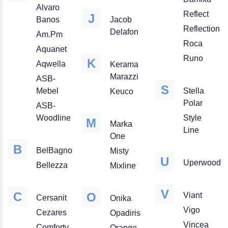
Alvaro
Reflect
J
Banos
Jacob
Reflection
Delafon
Am.Pm
Roca
Aquanet
Runo
K
Aqwella
Kerama
Marazzi
ASB-
S
Mebel
Stella
Keuco
Polar
ASB-
Woodline
Style
M
Marka
Line
One
B
BelBagno
Misty
U
Uperwood
Bellezza
Mixline
V
C
O
Viant
Cersanit
Onika
Vigo
Cezares
Opadiris
Vincea
Comforty
Orange