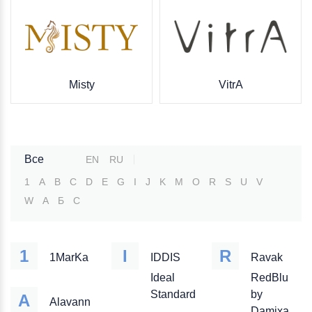
Misty
VitrA
Все
EN
RU
1
A
B
C
D
E
G
I
J
K
M
O
R
S
U
V
W
А
Б
С
1
I
R
1MarKa
IDDIS
Ravak
Ideal
RedBlu
Standard
by
A
Alavann
Damixa