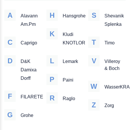
A
H
S
Alavann
Hansgrohe
Shevanik
Am.Pm
Splenka
K
Kludi
C
T
Caprigo
KNOTLOR
Timo
D
L
V
D&K
Lemark
Villeroy
& Boch
Damixa
P
Dorff
Paini
W
WasserKRA
F
R
FILARETE
Raglo
Z
Zorg
G
Grohe