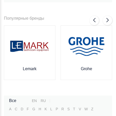
Популярные бренды
Lemark
Grohe
Все
EN
RU
A
C
D
F
G
H
K
L
P
R
S
T
V
W
Z