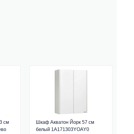
3 см
Шкаф Акватон Йорк 57 см
ево
белый 1A171303YOAY0