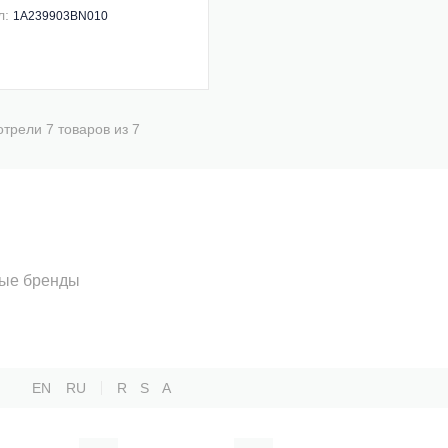
л:
1A239903BN010
трели 7 товаров из 7
ые бренды
EN
RU
R
S
А