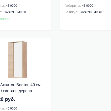
ты:
Габариты:
43.0000
43.0000
л:
Артикул:
1A243903MIX30
1A243903MIX40
личии
Акватон Бостон 40 см
 / светлое дерево
903BN010 левый
20 руб.
ты:
40.0000