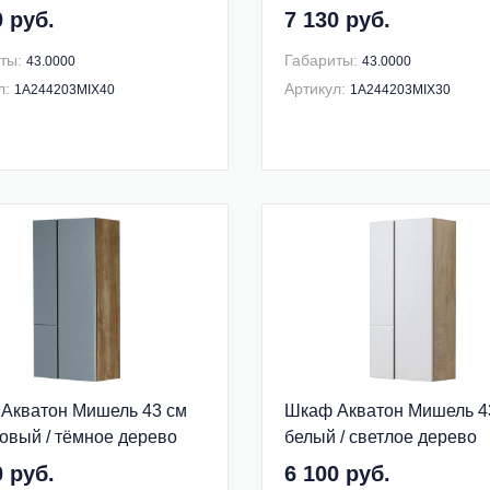
203MIX40
1A244203MIX30
0 руб.
7 130 руб.
ты:
Габариты:
43.0000
43.0000
л:
Артикул:
1A244203MIX40
1A244203MIX30
Акватон Мишель 43 см
Шкаф Акватон Мишель 4
овый / тёмное дерево
белый / светлое дерево
903MIX30
1A243903MIX40
0 руб.
6 100 руб.