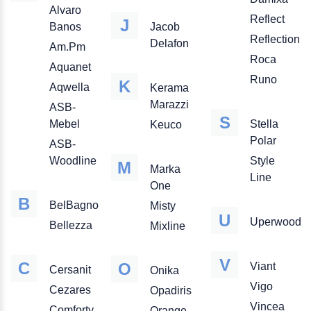
Alvaro
Reflect
J
Banos
Jacob
Reflection
Delafon
Am.Pm
Roca
Aquanet
Runo
K
Aqwella
Kerama
Marazzi
ASB-
S
Mebel
Stella
Keuco
Polar
ASB-
Woodline
Style
M
Marka
Line
One
B
BelBagno
Misty
U
Uperwood
Bellezza
Mixline
V
C
O
Viant
Cersanit
Onika
Vigo
Cezares
Opadiris
Vincea
Comforty
Orange