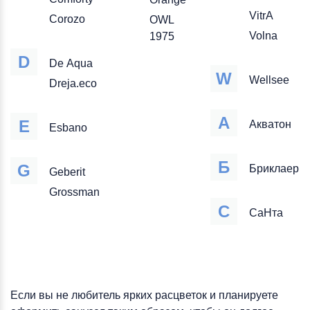
VitrA
Corozo
OWL
Volna
1975
D
De Aqua
W
Wellsee
Dreja.eco
А
E
Акватон
Esbano
Б
G
Бриклаер
Geberit
Grossman
С
СаНта
Если вы не любитель ярких расцветок и планируете