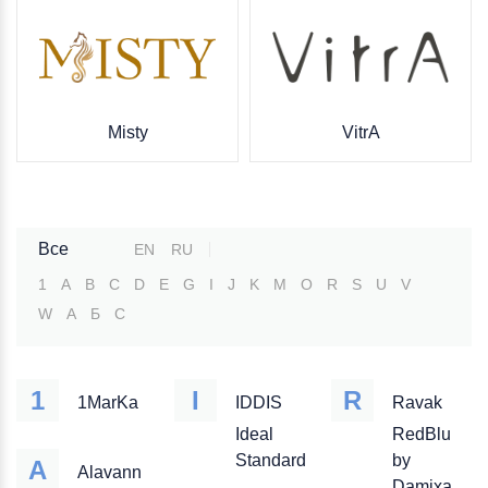
Misty
VitrA
Все
EN
RU
1
A
B
C
D
E
G
I
J
K
M
O
R
S
U
V
W
А
Б
С
1
I
R
1MarKa
IDDIS
Ravak
Ideal
RedBlu
Standard
by
A
Alavann
Damixa