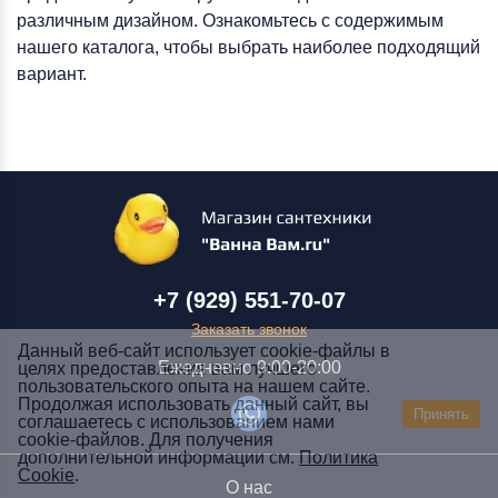
различным дизайном. Ознакомьтесь с содержимым
нашего каталога, чтобы выбрать наиболее подходящий
вариант.
+7 (929) 551-70-07
Заказать звонок
Данный веб-сайт использует cookie-файлы в
Ежедневно 9:00-20:00
целях предоставления вам лучшего
пользовательского опыта на нашем сайте.
Заказать звонок
Продолжая использовать данный сайт, вы
Принять
соглашаетесь с использованием нами
+7 (929) 551-70-07
cookie-файлов. Для получения
Ежедневно 9:00-20:00
дополнительной информации см.
Политика
Cookie
.
О нас