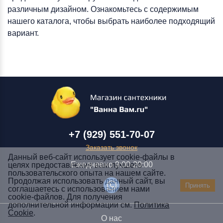
различным дизайном. Ознакомьтесь с содержимым
нашего каталога, чтобы выбрать наиболее подходящий
вариант.
+7 (929) 551-70-07
Заказать звонок
Данный веб-сайт использует cookie-файлы в
Ежедневно 9:00-20:00
целях предоставления вам лучшего
пользовательского опыта на нашем сайте.
Заказать звонок
Продолжая использовать данный сайт, вы
Принять
соглашаетесь с использованием нами
+7 (929) 551-70-07
cookie-файлов. Для получения
Ежедневно 9:00-20:00
дополнительной информации см.
Политика
Cookie
.
О нас