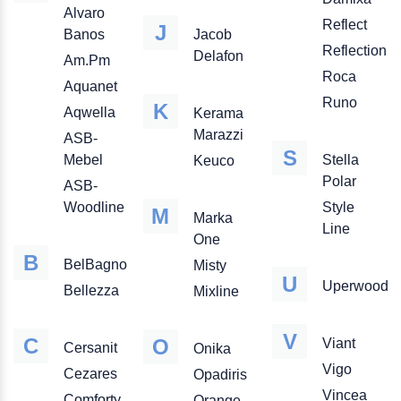
Alvaro
Reflect
J
Banos
Jacob
Reflection
Delafon
Am.Pm
Roca
Aquanet
Runo
K
Aqwella
Kerama
Marazzi
ASB-
S
Mebel
Stella
Keuco
Polar
ASB-
Woodline
Style
M
Marka
Line
One
B
BelBagno
Misty
U
Uperwood
Bellezza
Mixline
V
C
O
Viant
Cersanit
Onika
Vigo
Cezares
Opadiris
Vincea
Comforty
Orange