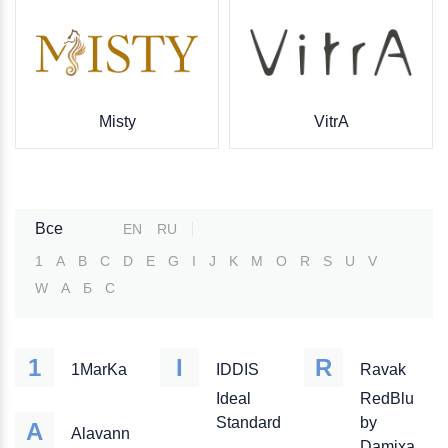
Misty
VitrA
Все
EN
RU
1
A
B
C
D
E
G
I
J
K
M
O
R
S
U
V
W
А
Б
С
1
I
R
1MarKa
IDDIS
Ravak
Ideal
RedBlu
Standard
by
A
Alavann
Damixa