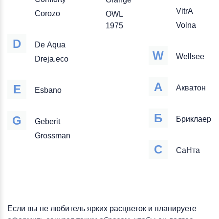
VitrA
Corozo
OWL
Volna
1975
D
De Aqua
W
Wellsee
Dreja.eco
А
E
Акватон
Esbano
Б
G
Бриклаер
Geberit
Grossman
С
СаНта
Если вы не любитель ярких расцветок и планируете