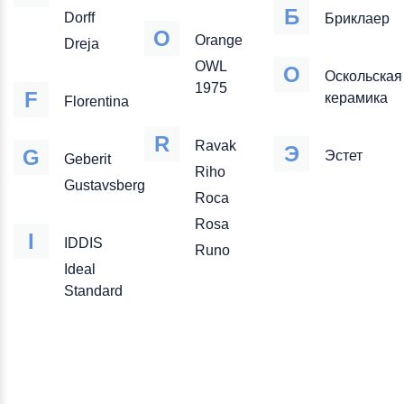
Б
Dorff
Бриклаер
O
Orange
Dreja
OWL
О
Оскольская
1975
F
керамика
Florentina
R
Ravak
Э
G
Эстет
Geberit
Riho
Gustavsberg
Roca
Rosa
I
IDDIS
Runo
Ideal
Standard