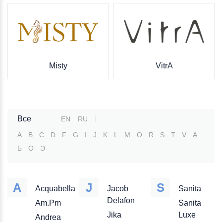
Misty
VitrA
Все
EN
RU
A
B
C
D
F
G
I
J
K
L
M
O
R
S
T
V
А
Б
О
Э
A
J
S
Acquabella
Jacob
Sanita
Delafon
Am.Pm
Sanita
Jika
Luxe
Andrea