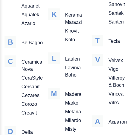
Sanovit
Aquanet
K
Santek
Aquatek
Kerama
Santeri
Marazzi
Azario
Kirovit
T
Kolo
B
Tecla
BelBagno
L
V
Laufen
C
Velvex
Ceramica
Lavinia
Nova
Vigo
Boho
CeraStyle
Villeroy
& Boch
Cersanit
M
Vincea
Madera
Cezares
VitrA
Marko
Corozo
Melana
Creavit
А
Milardo
Акватон
Misty
D
Della