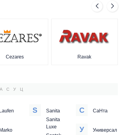
Cezares
Ravak
А
С
У
Ц
S
С
Laufen
Sanita
СаНта
Sanita
Luxe
У
Marko
Универсал