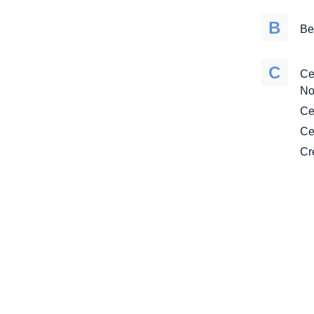
B
Be
C
Ce
No
Ce
Ce
Cr