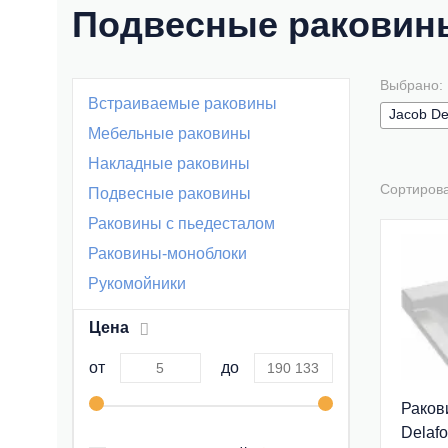
Подвесные раковины
Выбрано:
Встраиваемые раковины
Jacob De
Мебельные раковины
Накладные раковины
Сортиров
Подвесные раковины
Раковины с пьедесталом
Раковины-моноблоки
Рукомойники
Цена
от
до
Раков
Delaf