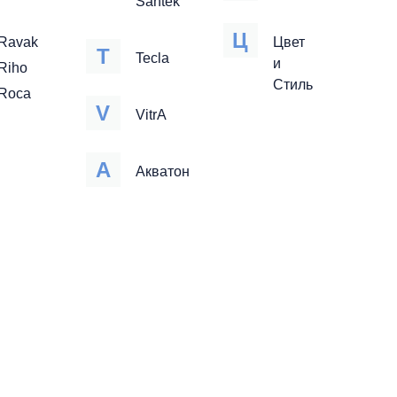
Santek
Ц
Ravak
Цвет
T
Tecla
и
Riho
Стиль
Roca
V
VitrA
А
Акватон