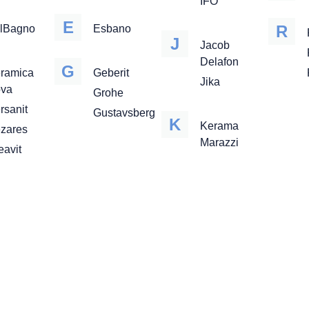
IFO
E
R
lBagno
Esbano
J
Jacob
Delafon
G
ramica
Geberit
Jika
va
Grohe
rsanit
Gustavsberg
K
Kerama
zares
Marazzi
eavit