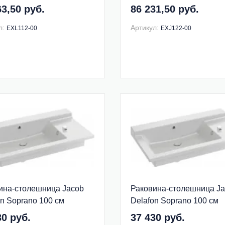
EXJ122-00
63,50 руб.
86 231,50 руб.
л:
Артикул:
EXL112-00
EXJ122-00
ина-столешница Jacob
Раковина-столешница J
on Soprano 100 см
Delafon Soprano 100 см
2-00
EXK122-00
30 руб.
37 430 руб.