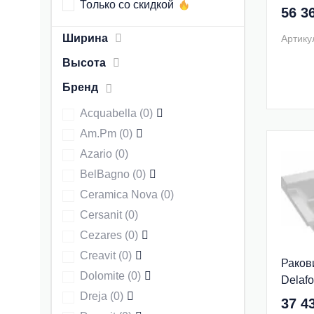
Только со скидкой
00
56 3
Ширина
Артику
Высота
Бренд
Acquabella
(
0
)
Am.Pm
(
0
)
Azario
(
0
)
BelBagno
(
0
)
Ceramica Nova
(
0
)
Cersanit
(
0
)
Cezares
(
0
)
Creavit
(
0
)
Раков
Dolomite
(
0
)
Delaf
Dreja
(
0
)
EXK12
37 4