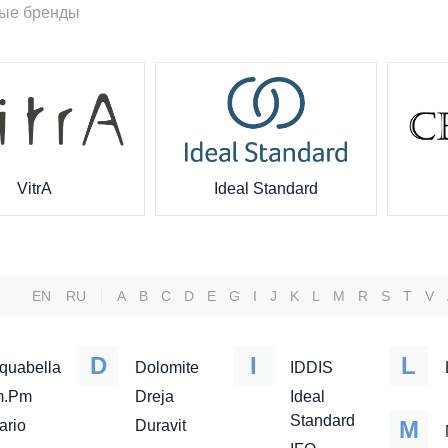
ые бренды
VitrA
Ideal Standard
EN
RU
A
B
C
D
E
G
I
J
K
L
M
R
S
T
V
D
I
L
quabella
Dolomite
IDDIS
m.Pm
Dreja
Ideal
Standard
M
ario
Duravit