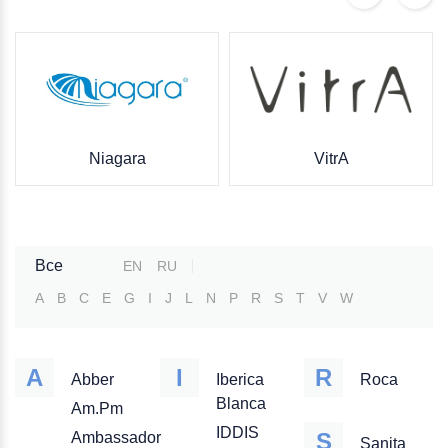
Niagara
VitrA
Все
EN
RU
A
B
C
E
G
I
J
L
N
P
R
S
T
V
W
A
I
R
Abber
Iberica
Roca
Blanca
Am.Pm
IDDIS
S
Ambassador
Sanita