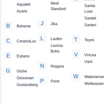
Ideal
Aquatek
Sanita
Standard
Azario
Luxe
Santek
J
Jika
B
Santeri
Boheme
L
T
Laufen
C
Teymi
CeramaLux
Lavinia
Boho
V
E
Vincea
Esbano
VitrA
N
Niagara
G
Grohe
W
Watersense
Grossman
P
Point
Weltwasser
Gustavsberg