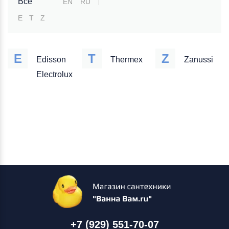
Все
EN
RU
E
T
Z
E
T
Z
Edisson
Thermex
Zanussi
Electrolux
+7 (929) 551-70-07