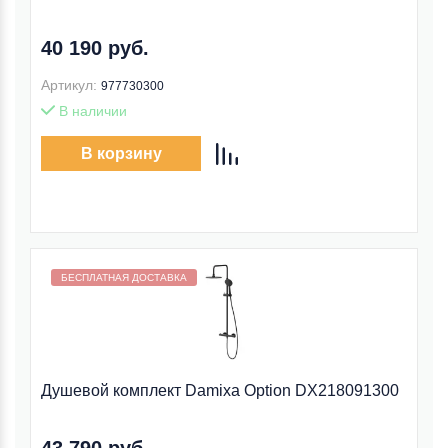
40 190 руб.
Артикул:
977730300
В наличии
В корзину
Бесплатная доставка внутри МКАД
БЕСПЛАТНАЯ ДОСТАВКА
Душевой комплект Damixa Option DX218091300