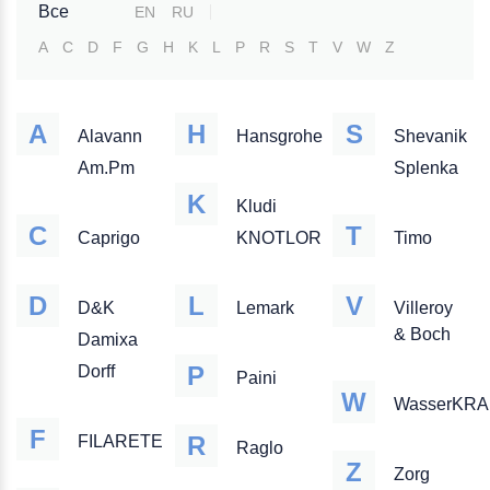
Все
EN
RU
A
C
D
F
G
H
K
L
P
R
S
T
V
W
Z
A
H
S
Alavann
Hansgrohe
Shevanik
Am.Pm
Splenka
K
Kludi
C
T
Caprigo
KNOTLOR
Timo
D
L
V
D&K
Lemark
Villeroy
& Boch
Damixa
P
Dorff
Paini
W
WasserKRA
F
R
FILARETE
Raglo
Z
Zorg