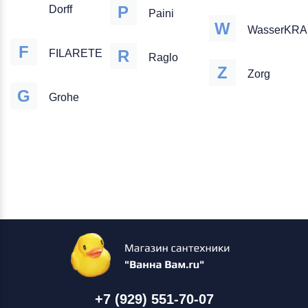
P
Dorff
Paini
W
WasserKRA
F
R
FILARETE
Raglo
Z
Zorg
G
Grohe
+7 (929) 551-70-07