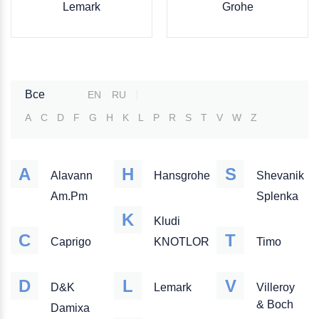
Lemark
Grohe
Все
EN
RU
A
C
D
F
G
H
K
L
P
R
S
T
V
W
Z
A
H
S
Alavann
Hansgrohe
Shevanik
Am.Pm
Splenka
K
Kludi
C
T
Caprigo
KNOTLOR
Timo
D
L
V
D&K
Lemark
Villeroy
& Boch
Damixa