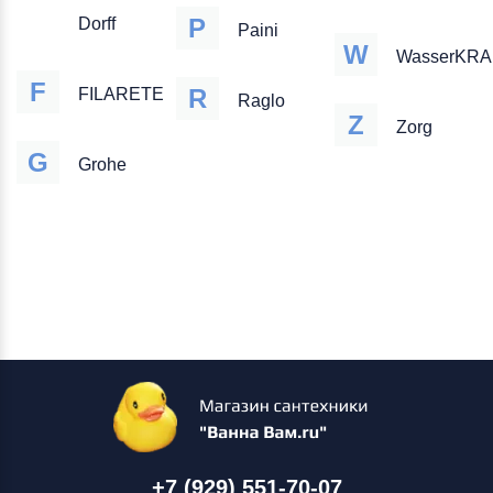
P
Dorff
Paini
W
WasserKRA
F
R
FILARETE
Raglo
Z
Zorg
G
Grohe
+7 (929) 551-70-07