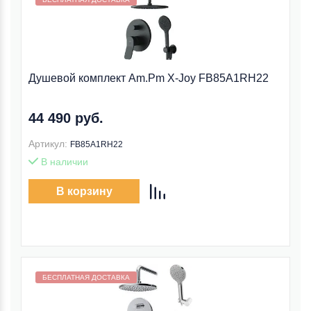
Душевой комплект Am.Pm X-Joy FB85A1RH22
44 490 руб.
Артикул:
FB85A1RH22
В наличии
В корзину
Бесплатная доставка внутри МКАД
БЕСПЛАТНАЯ ДОСТАВКА