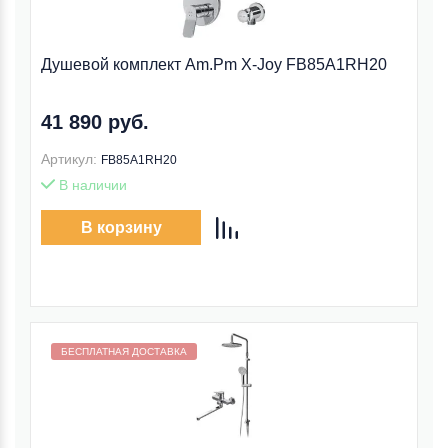
Душевой комплект Am.Pm X-Joy FB85A1RH20
41 890 руб.
Артикул:
FB85A1RH20
В наличии
В корзину
Бесплатная доставка внутри МКАД
БЕСПЛАТНАЯ ДОСТАВКА