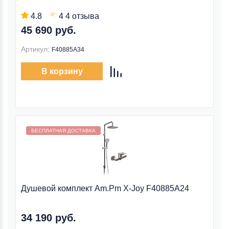
4.8
4 4 отзыва
45 690 руб.
Артикул:
F40885A34
В корзину
Бесплатная доставка внутри МКАД
БЕСПЛАТНАЯ ДОСТАВКА
Душевой комплект Am.Pm X-Joy F40885A24
34 190 руб.