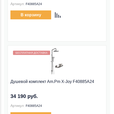
Артикул:
F40885A24
В корзину
Бесплатная доставка внутри МКАД
БЕСПЛАТНАЯ ДОСТАВКА
Душевой комплект Am.Pm X-Joy F40885A24
34 190 руб.
Артикул:
F40885A24