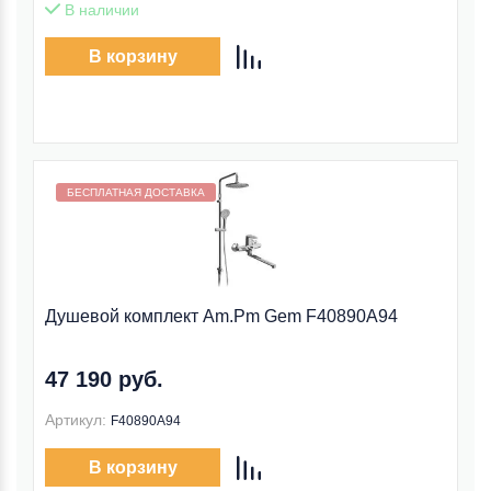
В наличии
В корзину
Бесплатная доставка внутри МКАД
БЕСПЛАТНАЯ ДОСТАВКА
Душевой комплект Am.Pm Gem F40890A94
47 190 руб.
Артикул:
F40890A94
В корзину