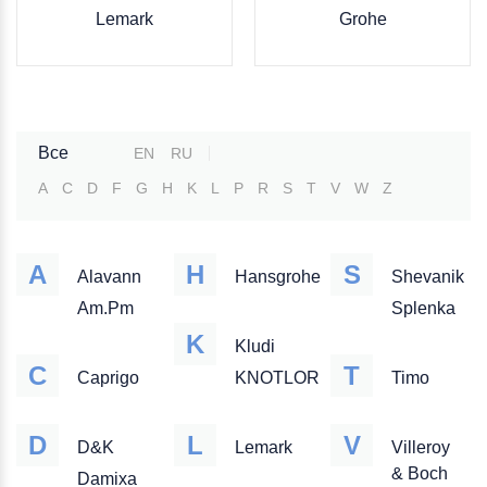
Lemark
Grohe
Все
EN
RU
A
C
D
F
G
H
K
L
P
R
S
T
V
W
Z
A
H
S
Alavann
Hansgrohe
Shevanik
Am.Pm
Splenka
K
Kludi
C
T
Caprigo
KNOTLOR
Timo
D
L
V
D&K
Lemark
Villeroy
& Boch
Damixa