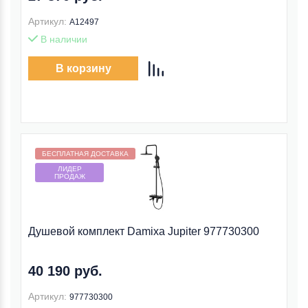
Артикул:
A12497
В наличии
В корзину
Бесплатная доставка внутри МКАД
БЕСПЛАТНАЯ ДОСТАВКА
ЛИДЕР
ПРОДАЖ
Душевой комплект Damixa Jupiter 977730300
40 190 руб.
Артикул:
977730300