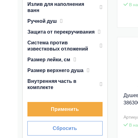
Излив для наполнения
В на
ванн
Ручной душ
Защита от перекручивания
Система против
известковых отложений
Размер лейки, см
Размер верхнего душа
Внутренняя часть в
комплекте
Душев
38630
Применить
Артику
В на
Сбросить