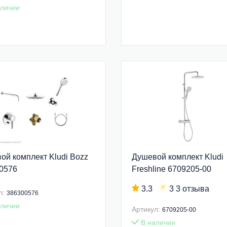
личии
ой комплект Kludi Bozz
Душевой комплект Kludi
0576
Freshline 6709205-00
3.3
3 3 отзыва
л:
386300576
личии
Артикул:
6709205-00
В наличии