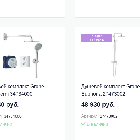
ЛИДЕР
ПРОДАЖ
ой комплект Grohe
Душевой комплект Grohe
herm 34734000
Euphoria 27473002
40 руб.
48 930 руб.
л:
Артикул:
34734000
27473002
личии
В наличии