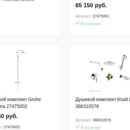
65 150 руб.
Артикул:
27475001
В наличии
ой комплект Grohe
Душевой комплект Kludi
ria 27475002
386310576
60 руб.
Артикул:
386310576
л:
27475002
В наличии