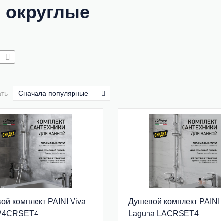
 округлые
я
ать
Сначала популярные
ой комплект PAINI Viva
Душевой комплект PAINI
 P4CRSET4
Laguna LACRSET4