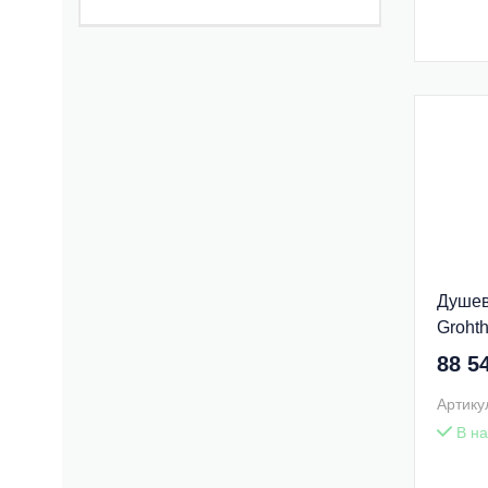
Душев
Groht
88 5
Артику
В на