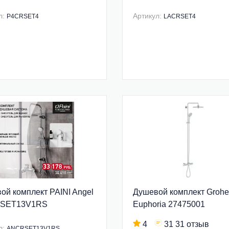
л:
Артикул:
P4CRSET4
LACRSET4
ой комплект PAINI Angel
Душевой комплект Grohe
SET13V1RS
Euphoria 27475001
4
31 31 отзыв
л:
ANCRSET13V1RS