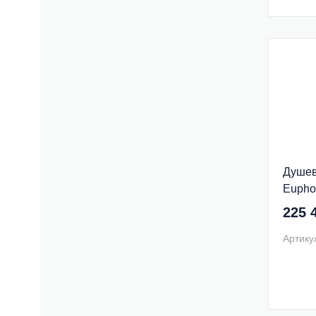
Душев
Eupho
225 
Артику