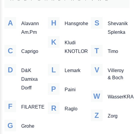
A
H
S
Alavann
Hansgrohe
Shevanik
Am.Pm
Splenka
K
Kludi
C
T
Caprigo
KNOTLOR
Timo
D
L
V
D&K
Lemark
Villeroy
& Boch
Damixa
P
Dorff
Paini
W
WasserKRA
F
R
FILARETE
Raglo
Z
Zorg
G
Grohe