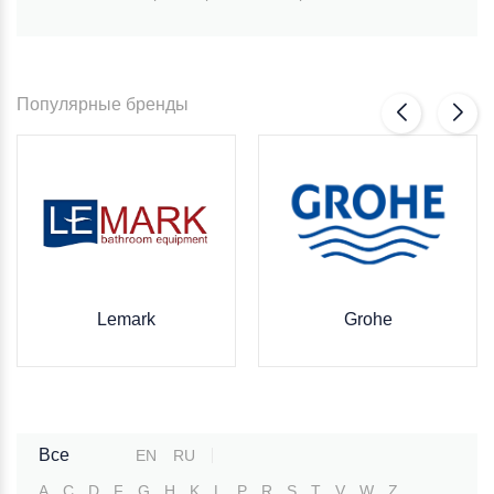
Популярные бренды
Lemark
Grohe
Все
EN
RU
A
C
D
F
G
H
K
L
P
R
S
T
V
W
Z