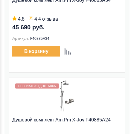
Душевой комплект Am.Pm X-Joy F40885A34
4.8
4 4 отзыва
45 690 руб.
Артикул:
F40885A34
В корзину
Бесплатная доставка внутри МКАД
БЕСПЛАТНАЯ ДОСТАВКА
Душевой комплект Am.Pm X-Joy F40885A24