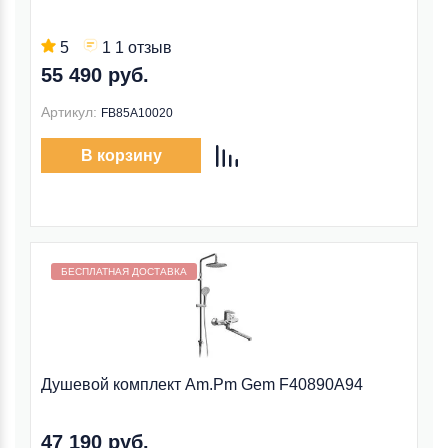
5
1 1 отзыв
55 490 руб.
Артикул:
FB85A10020
В корзину
Бесплатная доставка внутри МКАД
БЕСПЛАТНАЯ ДОСТАВКА
Душевой комплект Am.Pm Gem F40890A94
47 190 руб.