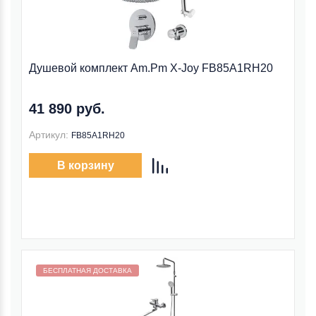
Душевой комплект Am.Pm X-Joy FB85A1RH20
41 890 руб.
Артикул:
FB85A1RH20
В корзину
Бесплатная доставка внутри МКАД
БЕСПЛАТНАЯ ДОСТАВКА