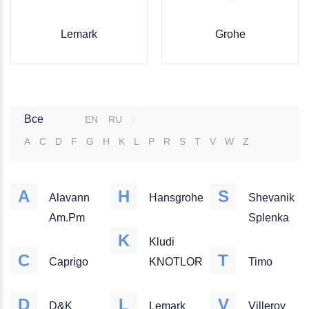
Lemark
Grohe
Все
EN
RU
A
C
D
F
G
H
K
L
P
R
S
T
V
W
Z
A
H
S
Alavann
Hansgrohe
Shevanik
Am.Pm
Splenka
K
Kludi
C
T
Caprigo
KNOTLOR
Timo
D
L
V
D&K
Lemark
Villeroy