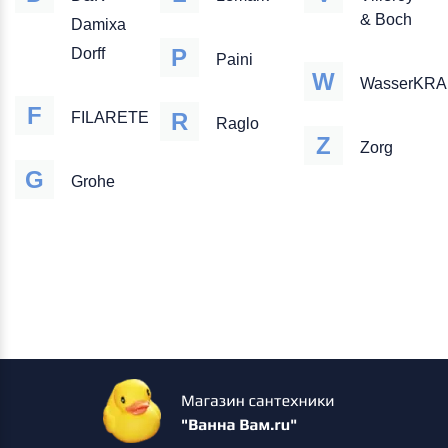
& Boch
Damixa
P
Dorff
Paini
W
WasserKRA
F
R
FILARETE
Raglo
Z
Zorg
G
Grohe