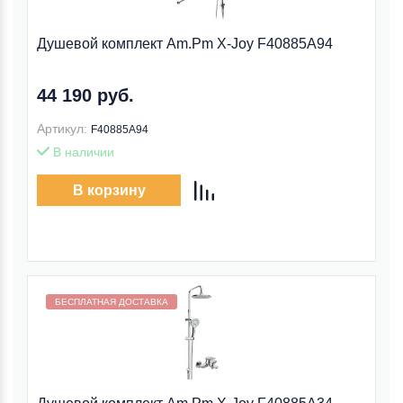
Душевой комплект Am.Pm X-Joy F40885A94
44 190 руб.
Артикул:
F40885A94
В наличии
В корзину
Бесплатная доставка внутри МКАД
БЕСПЛАТНАЯ ДОСТАВКА