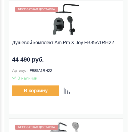
Бесплатная доставка внутри МКАД
БЕСПЛАТНАЯ ДОСТАВКА
Душевой комплект Am.Pm X-Joy FB85A1RH22
44 490 руб.
Артикул:
FB85A1RH22
В наличии
В корзину
Бесплатная доставка внутри МКАД
БЕСПЛАТНАЯ ДОСТАВКА