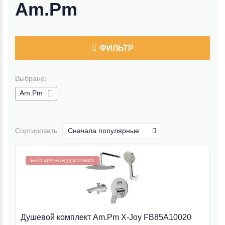
Am.Pm
ФИЛЬТР
Выбрано:
Am.Pm
Сортировать
Сначала популярные
Бесплатная доставка внутри МКАД
БЕСПЛАТНАЯ ДОСТАВКА
Душевой комплект Am.Pm X-Joy FB85A10020