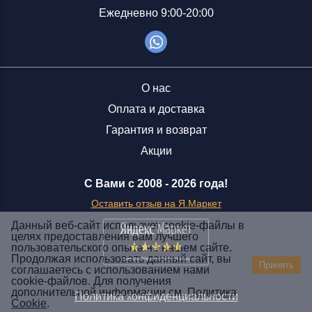
Ежедневно 9:00-20:00
О нас
Оплата и доставка
Гарантия и возврат
Акции
С Вами с 2008 -
2026 года!
Оставить отзыв на Я.Маркет
Данный веб-сайт использует cookie-файлы в
целях предоставления вам лучшего
пользовательского опыта на нашем сайте.
Заказать звонок
Продолжая использовать данный сайт, вы
Принять
соглашаетесь с использованием нами
+7 (929) 551-70-07
cookie-файлов. Для получения
Ежедневно 9:00-20:00
дополнительной информации см.
Политика
Политика конфиденциальности
Cookie
.