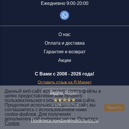
Ежедневно 9:00-20:00
О нас
Оплата и доставка
Гарантия и возврат
Акции
С Вами с 2008 -
2026 года!
Оставить отзыв на Я.Маркет
Данный веб-сайт использует cookie-файлы в
целях предоставления вам лучшего
пользовательского опыта на нашем сайте.
Заказать звонок
Продолжая использовать данный сайт, вы
Принять
соглашаетесь с использованием нами
+7 (929) 551-70-07
cookie-файлов. Для получения
Ежедневно 9:00-20:00
дополнительной информации см.
Политика
Политика конфиденциальности
Cookie
.