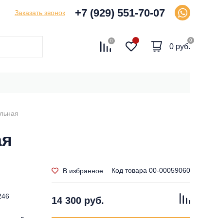
+7 (929) 551-70-07
Заказать звонок
0
0
0 руб.
ольная
ая
Код товара
00-00059060
В избранное
246
14 300 руб.