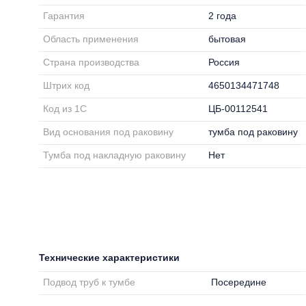
Гарантия
2 года
Область применения
бытовая
Страна производства
Россия
Штрих код
4650134471748
Код из 1С
ЦБ-00112541
Вид основания под раковину
тумба под раковину
Тумба под накладную раковину
Нет
Технические характеристики
Подвод труб к тумбе
Посередине