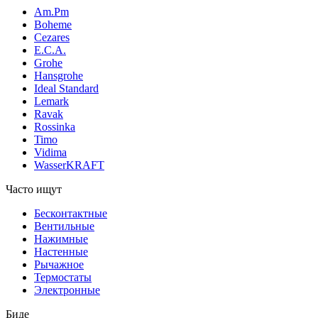
Am.Pm
Boheme
Cezares
E.C.A.
Grohe
Hansgrohe
Ideal Standard
Lemark
Ravak
Rossinka
Timo
Vidima
WasserKRAFT
Часто ищут
Бесконтактные
Вентильные
Нажимные
Настенные
Рычажное
Термостаты
Электронные
Биде