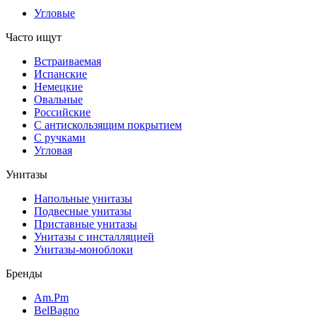
Угловые
Часто ищут
Встраиваемая
Испанские
Немецкие
Овальные
Российские
С антискользящим покрытием
С ручками
Угловая
Унитазы
Напольные унитазы
Подвесные унитазы
Приставные унитазы
Унитазы с инсталляцией
Унитазы-моноблоки
Бренды
Am.Pm
BelBagno