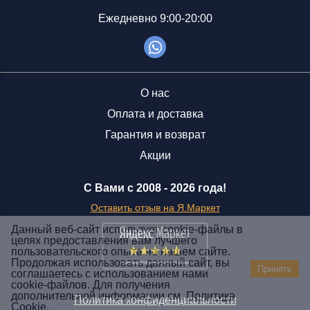
Ежедневно 9:00-20:00
О нас
Оплата и доставка
Гарантия и возврат
Акции
С Вами с 2008 -
2026 года!
Оставить отзыв на Я.Маркет
Данный веб-сайт использует cookie-файлы в
целях предоставления вам лучшего
пользовательского опыта на нашем сайте.
Заказать звонок
Продолжая использовать данный сайт, вы
Принять
соглашаетесь с использованием нами
+7 (929) 551-70-07
cookie-файлов. Для получения
Ежедневно 9:00-20:00
дополнительной информации см.
Политика
Политика конфиденциальности
Cookie
.