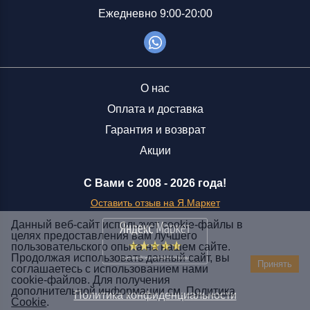
Ежедневно 9:00-20:00
О нас
Оплата и доставка
Гарантия и возврат
Акции
С Вами с 2008 -
2026 года!
Оставить отзыв на Я.Маркет
Данный веб-сайт использует cookie-файлы в
целях предоставления вам лучшего
пользовательского опыта на нашем сайте.
Заказать звонок
Продолжая использовать данный сайт, вы
Принять
соглашаетесь с использованием нами
+7 (929) 551-70-07
cookie-файлов. Для получения
Ежедневно 9:00-20:00
дополнительной информации см.
Политика
Политика конфиденциальности
Cookie
.