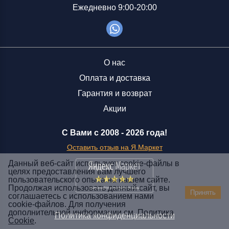
Ежедневно 9:00-20:00
О нас
Оплата и доставка
Гарантия и возврат
Акции
С Вами с 2008 -
2026 года!
Оставить отзыв на Я.Маркет
Данный веб-сайт использует cookie-файлы в
целях предоставления вам лучшего
пользовательского опыта на нашем сайте.
Заказать звонок
Продолжая использовать данный сайт, вы
Принять
соглашаетесь с использованием нами
+7 (929) 551-70-07
cookie-файлов. Для получения
Ежедневно 9:00-20:00
дополнительной информации см.
Политика
Политика конфиденциальности
Cookie
.