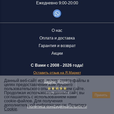
Ежедневно 9:00-20:00
О нас
Оплата и доставка
Гарантия и возврат
Акции
С Вами с 2008 -
2026 года!
Оставить отзыв на Я.Маркет
Данный веб-сайт использует cookie-файлы в
целях предоставления вам лучшего
пользовательского опыта на нашем сайте.
Заказать звонок
Продолжая использовать данный сайт, вы
Принять
соглашаетесь с использованием нами
+7 (929) 551-70-07
cookie-файлов. Для получения
Ежедневно 9:00-20:00
дополнительной информации см.
Политика
Политика конфиденциальности
Cookie
.