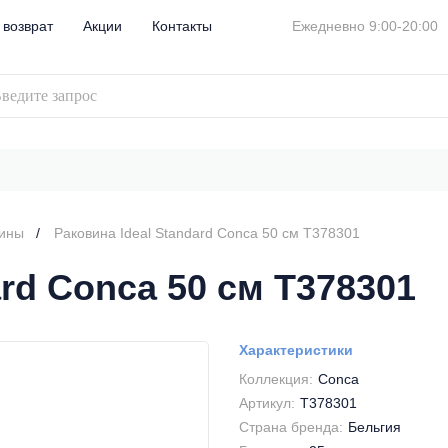
 возврат
Акции
Контакты
Ежедневно 9:00-20:00
вины
Раковина Ideal Standard Conca 50 см T378301
ard Conca 50 см T378301
Характеристики
Коллекция:
Conca
Артикул:
T378301
Страна бренда:
Бельгия