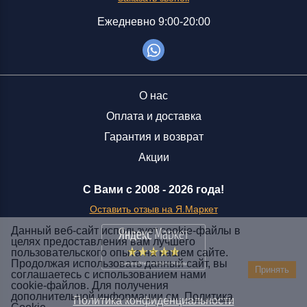
Ежедневно 9:00-20:00
О нас
Оплата и доставка
Гарантия и возврат
Акции
С Вами с 2008 -
2026 года!
Оставить отзыв на Я.Маркет
Данный веб-сайт использует cookie-файлы в
целях предоставления вам лучшего
пользовательского опыта на нашем сайте.
Заказать звонок
Продолжая использовать данный сайт, вы
Принять
соглашаетесь с использованием нами
+7 (929) 551-70-07
cookie-файлов. Для получения
Ежедневно 9:00-20:00
дополнительной информации см.
Политика
Политика конфиденциальности