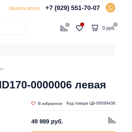
+7 (929) 551-70-07
Заказать звонок
0
0
0 руб.
ая
ID170-0000006 левая
Код товара
ЦБ-00099438
В избранное
49 989 руб.