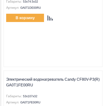
Габариты:
53х74.5х32
Артикул:
GA0T1DE00RU
В корзину
Электрический водонагреватель Candy CF80V-P3(R)
GA0T1FE00RU
Габариты:
53х107х32
Артикул:
GA0T1FE00RU