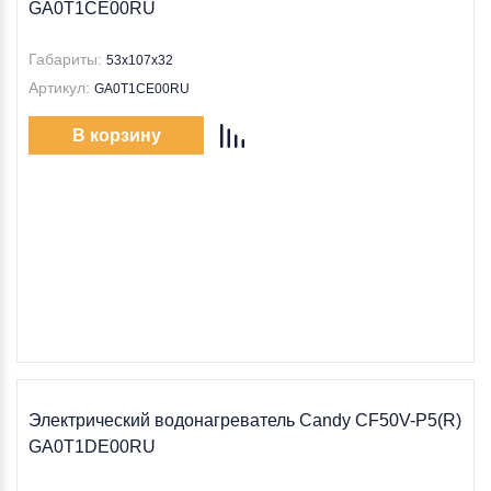
GA0T1CE00RU
Габариты:
53х107х32
Артикул:
GA0T1CE00RU
В корзину
Электрический водонагреватель Candy CF50V-P5(R)
GA0T1DE00RU