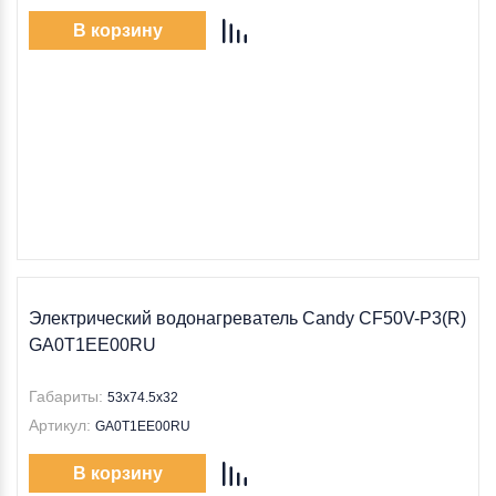
В корзину
Электрический водонагреватель Candy CF50V-P3(R)
GA0T1EE00RU
Габариты:
53х74.5х32
Артикул:
GA0T1EE00RU
В корзину